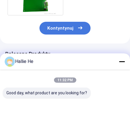
antykolizyjny w
systemach identyfikacji
Kontyntynuj
Polecane Produkty
Hallie He
11:32 PM
Good day, what product are you looking for?
Wbudowany czytnik
NTAG21x Tag Mifare
PCB Embedded
RFID HF ISO15693
Ultralight Tag NFC
Reader ICODE S
ISO14443A / B
RFID Reader Writer
SLIX / SLIX2 C
ISO18000-3M3 i NFC
Wbudowany w płytę
ISO15693
PCB
Najlepsza cena
Najlepsza cena
Najlepsza 