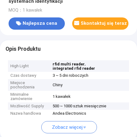
systemach identyfikacji
MOQ：1 kawałek
Najlepsza cena
Skontaktuj się teraz
Opis Produktu
,
rfid multi reader
High Light
integrated rfid reader
Czas dostawy
3 ~ 5 dni roboczych
Miejsce
Chiny
pochodzenia
Minimalne
1 kawałek
zamówienie
Możliwość Supply
500 ~ 1000 sztuk miesięcznie
Nazwa handlowa
Andea Electronics
Zobacz więcej