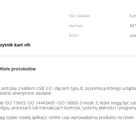
ISO 14443A:
5 c
wymiar:
50 
kolor:
cza
zytnik kart nfc
 Wiele protokołów
g and play z kablem USB 2.0 i złączem typu B, za pomocą którego urządze
zebne zewnętrzne zasilanie.
koły ISO 15693, ISO 14443A/B i ISO 18000-3 mode 3, które mogą być szer
tępu, procesach lub transakcjach kontrola, systemy płatności i programy 
ją szybki rozwój aplikacji i krótki czas wprowadzenia produktu na rynek.