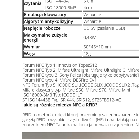
ISO 14443A
5 cm
czytania
ISO 18000-3M3
4cm
Emulacja klawiatury
Wsparcie
Algorytm antykolizyjny
Wsparcie
Napięcie robocze
DC 5V (zasilanie USB)
Maksymalne zużycie
0,48W
energii
Wymiar
50*45*10mm
Waga
18g
Forum NFC Typ 1: Innovision Topaz512
Forum NFC Typ 2: Mifare Ultralight, Mifare Ultralight C, Mifa
Forum NFC typu 3: Sony Felica [obsługuje tylko odpytywanie]
Forum NFC typu 4: Mifare DESFire EV1
NFC Forum Typ 5: ICODE SLI ,ICODE SLIX ,ICODE SLIX2 ,Tag-i
Mifare klasyczny typ: Mifare S50, Mifare S70, Mifare Mini
ISO18000-3M3 Typ: ICODE ILT
ST ISO14443B Typ: SRIX4K, SRI512, ST25TB512-AC
Jakie są różnice między NFC a RFID?
RFID to metoda, dzięki której przedmioty są jednoznacznie i
gałęzią RFID o wysokiej częstotliwości (HF) i oba działają 
znacznikiem NFC.Ta unikalna funkcja pozwala urządzeniom N