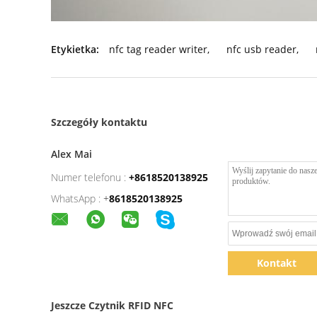
Etykietka:
nfc tag reader writer
,
nfc usb reader
,
Szczegóły kontaktu
Alex Mai
Numer telefonu :
+8618520138925
WhatsApp :
+
8618520138925
Kontakt
Jeszcze Czytnik RFID NFC