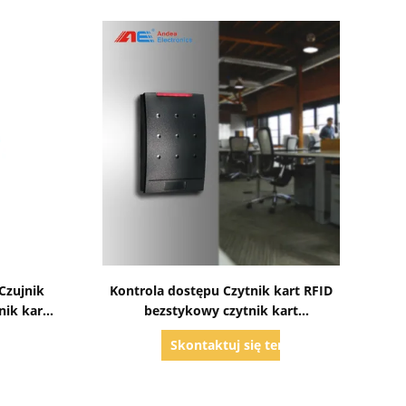
Pokaż szczegóły
Czujnik
Kontrola dostępu Czytnik kart RFID
nik kart
bezstykowy czytnik kart
6 MHz
inteligentnych NFC USB
raz
Skontaktuj się teraz