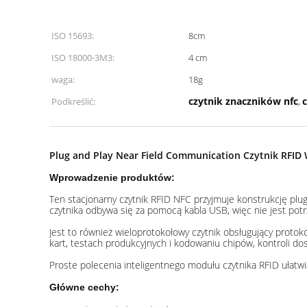
ISO 15693:
8cm
ISO 18000-3M3:
4 cm
waga:
18g
czytnik znaczników nfc
c
Podkreślić:
,
Plug and Play Near Field Communication Czytnik RFID
Wprowadzenie produktów:
Ten stacjonarny czytnik RFID NFC przyjmuje konstrukcję plu
czytnika odbywa się za pomocą kabla USB, więc nie jest potr
Jest to również wieloprotokołowy czytnik obsługujący proto
kart, testach produkcyjnych i kodowaniu chipów, kontroli dos
Proste polecenia inteligentnego modułu czytnika RFID ułatwia
Główne cechy: