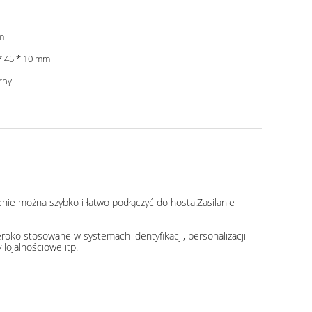
m
* 45 * 10 mm
rny
nie można szybko i łatwo podłączyć do hosta.Zasilanie
oko stosowane w systemach identyfikacji, personalizacji
lojalnościowe itp.