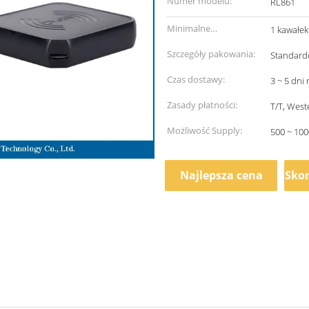
Numer modelu:
RL861
Minimalne
1 kawałek
zamówienie:
Szczegóły pakowania:
Standardo
Czas dostawy:
3 ~ 5 dni
Zasady płatności:
T/T, West
Możliwość Supply:
500 ~ 100
Najlepsza cena
Skon