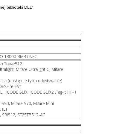
j biblioteki DLL”
SO 18000-3M3 i NFC
ion Topaz512
ralight, Mifare Ultralight C, Mifare
ica [obsługuje tylko odpytywanie]
DESFire EV1
I ,ICODE SLIX ,ICODE SLIX2 ,Tag-it HF- I
e S50, Mifare S70, Mifare Mini
 ILT
, SRI512, ST25TB512-AC