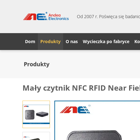
Od 2007 r. Poświęca się badanio
Dom
Produkty
O nas
Wycieczka po fabryce
Ko
Produkty
Mały czytnik NFC RFID Near Fi