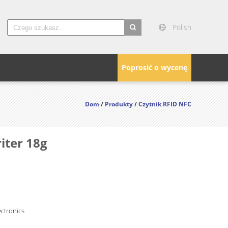
Polish
search
Poprosić o wycenę
Dom
/
Produkty
/
Czytnik RFID NFC
iter 18g
ctronics