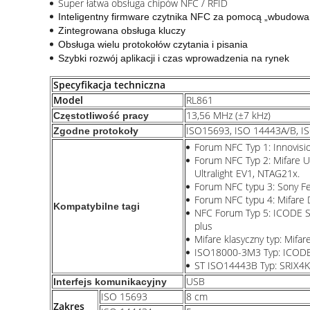
Super łatwa obsługa chipów NFC / RFID
Inteligentny firmware czytnika NFC za pomocą „wbudowane
Zintegrowana obsługa kluczy
Obsługa wielu protokołów czytania i pisania
Szybki rozwój aplikacji i czas wprowadzenia na rynek
Specyfikacja techniczna
Model
RL861
13,56 MHz (±7 kHz)
Częstotliwość pracy
ISO15693, ISO 14443A/B, I
Zgodne protokoły
Forum NFC Typ 1: Innovis
Forum NFC Typ 2: Mifare Ult
Ultralight EV1, NTAG21x.
Forum NFC typu 3: Sony Fel
Forum NFC typu 4: Mifare 
Kompatybilne tagi
NFC Forum Typ 5: ICODE SL
plus
Mifare klasyczny typ: Mifar
ISO18000-3M3 Typ: ICODE
ST ISO14443B Typ: SRIX4K
USB
Interfejs komunikacyjny
ISO 15693
8 cm
Zakres