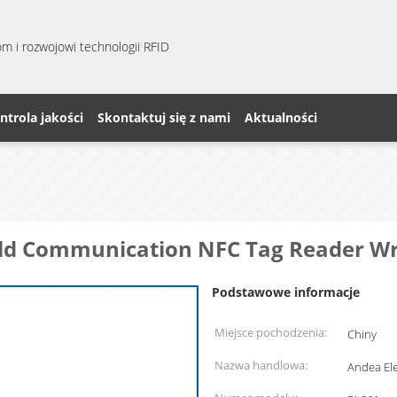
m i rozwojowi technologii RFID
ntrola jakości
Skontaktuj się z nami
Aktualności
eld Communication NFC Tag Reader Wr
Podstawowe informacje
Miejsce pochodzenia:
Chiny
Nazwa handlowa:
Andea Ele