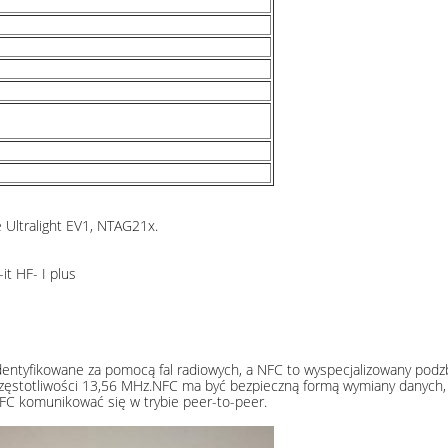
re Ultralight EV1, NTAG21x.
t HF- I plus
dentyfikowane za pomocą fal radiowych, a NFC to wyspecjalizowany podzb
na częstotliwości 13,56 MHz.NFC ma być bezpieczną formą wymiany danych
FC komunikować się w trybie peer-to-peer.