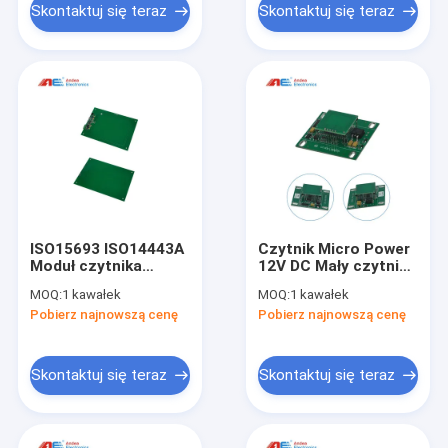
Skontaktuj się teraz
Skontaktuj się teraz
ISO15693 ISO14443A
Czytnik Micro Power
Moduł czytnika
12V DC Mały czytnik
tagów RFID Czytnik
RFID HF PCB
MOQ:
1 kawałek
MOQ:
1 kawałek
zbliżeniowy Writer
13.56MHz RS232 PCB
Pobierz najnowszą cenę
Pobierz najnowszą cenę
ma szybkie
Czytnik HF Poziom
algorytmy
PCB Bez obudowy
przetwarzania
antykolizyjnego
Skontaktuj się teraz
Skontaktuj się teraz