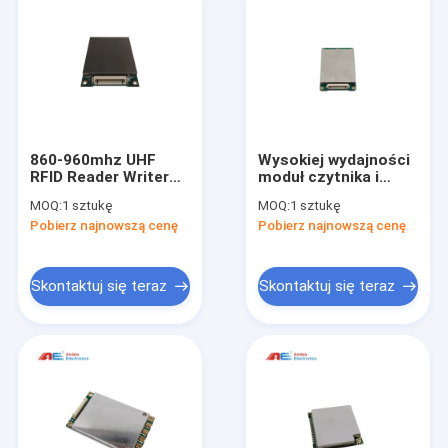
860-960mhz UHF
Wysokiej wydajności
RFID Reader Writer
moduł czytnika i
Module Wsparcie
pisarza RFID UE-USA
MOQ:
1 sztukę
MOQ:
1 sztukę
protokołu ISO18000-
Mini ISO18000 6C
Pobierz najnowszą cenę
Pobierz najnowszą cenę
6C ((EPC GEN2)
UHF
Skontaktuj się teraz
Skontaktuj się teraz
Dom
Produkty
O nas