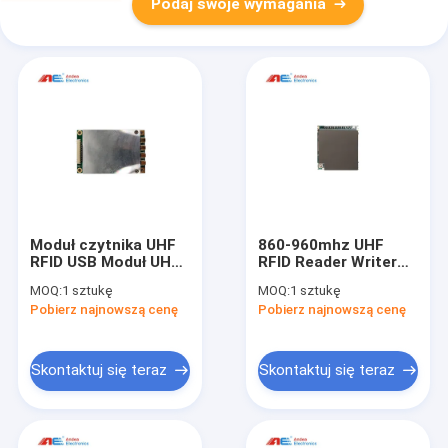
Podaj swoje wymagania
Moduł czytnika UHF
860-960mhz UHF
RFID USB Moduł UHF
RFID Reader Writer
RFID UART Zakres 0,2
Module Wsparcie
MOQ:
1 sztukę
MOQ:
1 sztukę
m EPC Global Class 1
protokołu ISO18000
Pobierz najnowszą cenę
Pobierz najnowszą cenę
Gen2
6C EPC GEN2
Zapewnienie SDK
Skontaktuj się teraz
Skontaktuj się teraz