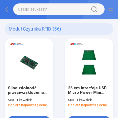
Moduł Czytnika RFID
(36)
Silna zdolność
26 cm Interfejs USB
przeciwzakłóceniowa
Micro Power Mini
HF 13,56 MHz
Wbudowany moduł
MOQ:
1 kawałek
MOQ:
1 kawałek
Wbudowany moduł
czytnika NFC RFID do
Pobierz najnowszą cenę
Pobierz najnowszą cenę
czytnika RFID
odczytu / zapisu
Stabilna wydajność