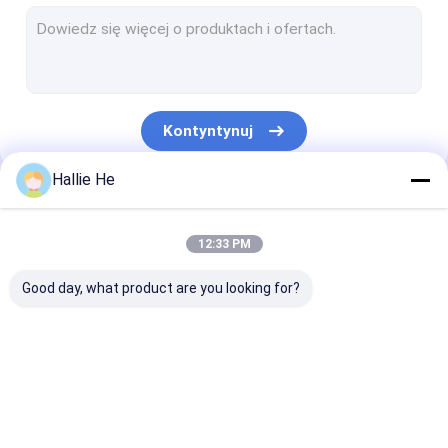
Ręczny czytnik RFID
Czytnik RFID USB
Wbudowany czytnik RFID
Kontyntynuj
Moduł czytnika RFID
Hallie He
Czytnik RFID średniej klasy
Nasze Kategorie
Dalekiego zasięgu czytnik RFID
12:33 PM
Czytnik RFID NFC
Good day, what product are you looking for?
Czytnik RFID UHF
Czytnik RFID Antena
Czytnik RFID IOT
Czytnik RFID Gate
Desktop RFID 
Biblioteka czytnika RFID