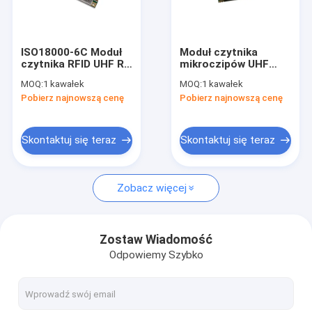
Wycieczka po fabryce
Kontrola jakości
ISO18000-6C Moduł
Moduł czytnika
czytnika RFID UHF RF
mikroczipów UHF
Skontaktuj się z nami
Power1-32dBm do
RFID Wbudowany
MOQ:
1 kawałek
MOQ:
1 kawałek
samoobsługowej
moduł czytnika do
Pobierz najnowszą cenę
Pobierz najnowszą cenę
maszyny kioskowej
kiosku
Aktualności
samoobsługowego o
niewielkich
rozmiarach
Poprosić o wycenę
Skontaktuj się teraz
Skontaktuj się teraz
Zobacz więcej
Czytnik RFID IOT
Czytnik RFID Gate
Zostaw Wiadomość
Odpowiemy Szybko
Desktop RFID Reader
Naprawiono czytnik RFID