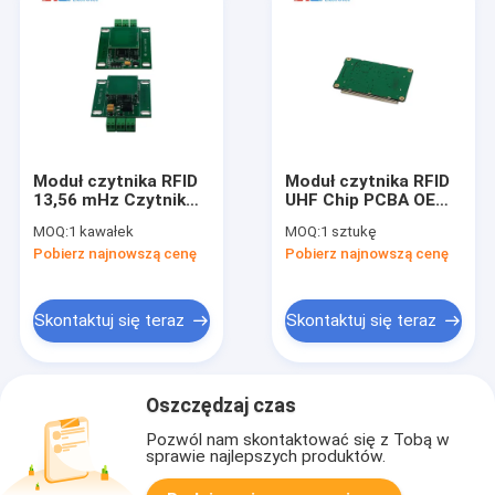
Moduł czytnika RFID
Moduł czytnika RFID
13,56 mHz Czytnik
UHF Chip PCBA OEM
kart RFID RS232 ISO
Senior Contactless
MOQ:
1 kawałek
MOQ:
1 sztukę
15693 ISO 14443
Long Range 860-
Pobierz najnowszą cenę
Pobierz najnowszą cenę
Obudowa ABS
960mhz Moduł
Czytnik RFID HF
czytnika tagów RFID
Skontaktuj się teraz
Skontaktuj się teraz
Oszczędzaj czas
Pozwól nam skontaktować się z Tobą w
sprawie najlepszych produktów.