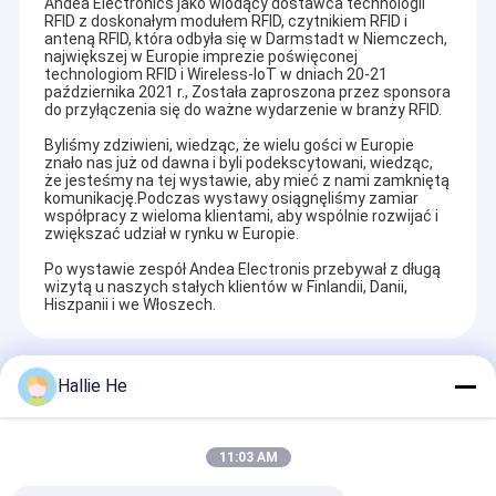
Andea Electronics jako wiodący dostawca technologii
RFID z doskonałym modułem RFID, czytnikiem RFID i
anteną RFID, która odbyła się w Darmstadt w Niemczech,
największej w Europie imprezie poświęconej
technologiom RFID i Wireless-IoT w dniach 20-21
października 2021 r., Została zaproszona przez sponsora
do przyłączenia się do ważne wydarzenie w branży RFID.
Byliśmy zdziwieni, wiedząc, że wielu gości w Europie
znało nas już od dawna i byli podekscytowani, wiedząc,
że jesteśmy na tej wystawie, aby mieć z nami zamkniętą
komunikację.Podczas wystawy osiągnęliśmy zamiar
współpracy z wieloma klientami, aby wspólnie rozwijać i
zwiększać udział w rynku w Europie.
Po wystawie zespół Andea Electronis przebywał z długą
wizytą u naszych stałych klientów w Finlandii, Danii,
Hiszpanii i we Włoszech.
Recommended Products
Hallie He
11:03 AM