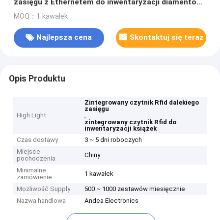
zasięgu z Ethernetem do inwentaryzacji diamentów
/ biżuterii / książek
MOQ：1 kawałek
Najlepsza cena
Skontaktuj się teraz
Opis Produktu
Zintegrowany czytnik Rfid dalekiego
zasięgu
High Light
,
zintegrowany czytnik Rfid do
inwentaryzacji książek
Czas dostawy
3 ~ 5 dni roboczych
Miejsce
Chiny
pochodzenia
Minimalne
1 kawałek
zamówienie
Możliwość Supply
500 ~ 1000 zestawów miesięcznie
Nazwa handlowa
Andea Electronics