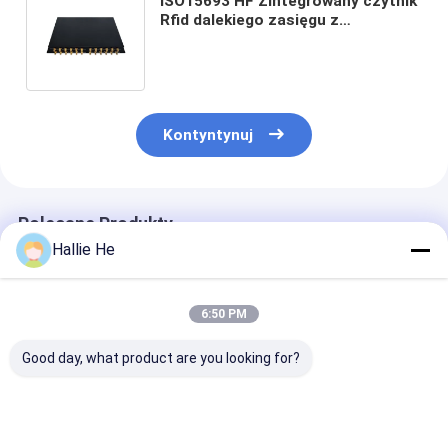
ISO15693 HF Zintegrowany czytnik
Rfid dalekiego zasięgu z
Ethernetem do inwentaryzacji
diamentów / biżuterii / książek
Kontyntynuj
Polecane Produkty
Hallie He
6:50 PM
Good day, what product are you looking for?
Standard niskiej
Czytnik RFID NFC
Nowy moduł
mocy RS232
13,56 MHz Moduł HF
czytnika kart