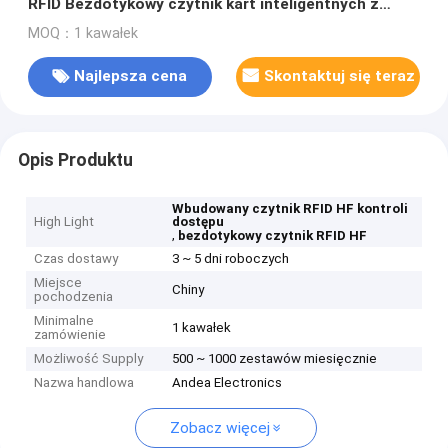
RFID Bezdotykowy czytnik kart inteligentnych z
wieloma protokołami Czytnik RFID USB
MOQ：1 kawałek
Najlepsza cena
Skontaktuj się teraz
Opis Produktu
Wbudowany czytnik RFID HF kontroli
High Light
dostępu
,
bezdotykowy czytnik RFID HF
Czas dostawy
3 ~ 5 dni roboczych
Miejsce
Chiny
pochodzenia
Minimalne
1 kawałek
zamówienie
Możliwość Supply
500 ~ 1000 zestawów miesięcznie
Nazwa handlowa
Andea Electronics
Zobacz więcej