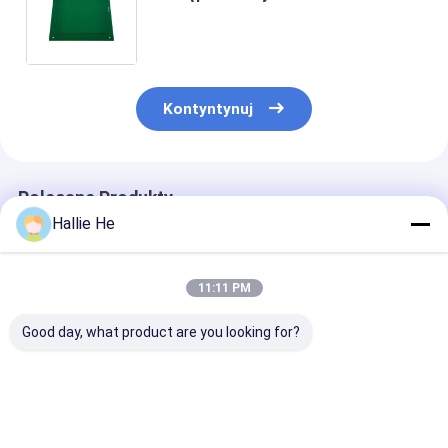
Bezdotykowy czytnik kart
inteligentnych z wieloma
protokołami Czytnik RFID USB
Kontyntynuj
Polecane Produkty
Hallie He
11:11 PM
Good day, what product are you looking for?
Standard niskiej
Czytnik RFID NFC
Nowy moduł
mocy RS232
13,56 MHz Moduł HF
czytnika kart
13.56Mhz 14443A
płytki PCBA do
inteligentnyc
Czytnik i pisarz RFID
modułu czytnika
USB RFID czyt