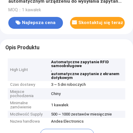
automatycznym urządzeniu do wysyłania zapytań
Samoobsługowy kiosk RFID do sprawdzania i
MOQ：1 kawałek
wymeldowania wielu książek
Najlepsza cena
Skontaktuj się teraz
Opis Produktu
Automatyczne zapytanie RFID
samoobsługowe
High Light
,
automatyczne zapytanie z ekranem
dotykowym
Czas dostawy
3 ~ 5 dni roboczych
Miejsce
Chiny
pochodzenia
Minimalne
1 kawałek
zamówienie
Możliwość Supply
500 ~ 1000 zestawów miesięcznie
Nazwa handlowa
Andea Electronics