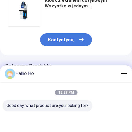
Kiosk z ekranem dotykowym
Wszystko w jednym
automatycznym urządzeniu do
wysyłania zapytań Samoobsługowy
kiosk RFID do sprawdzania i
wymeldowania wielu książek
Kontyntynuj
Polecane Produkty
Hallie He
12:23 PM
Good day, what product are you looking for?
Biblioteka czytnika
Czytnik RFID
Dozownik
bramek RFID 13,56
biblioteki
znaczników R