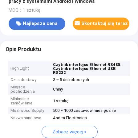
pracy z systemami Android i Windows
MOQ：1 sztukę
Najlepsza cena
Skontaktuj się teraz
Opis Produktu
,
Czytnik interfejsu Ethernet RS485
High Light
Czytnik interfejsu Ethernet USB
RS232
Czas dostawy
3 ~ 5 dni roboczych
Miejsce
Chiny
pochodzenia
Minimalne
1 sztukę
zamówienie
Możliwość Supply
500 ~ 1000 zestawów miesięcznie
Nazwa handlowa
Andea Electronics
Zobacz więcej