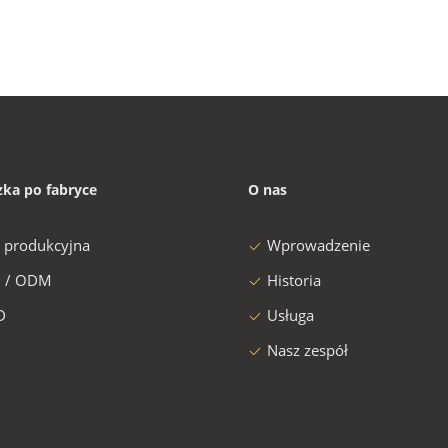
zka po fabryce
O nas
a produkcyjna
Wprowadzenie
 / ODM
Historia
D
Usługa
Nasz zespół