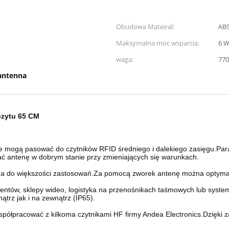
Obudowa Mateiral:
AB
Maksymalna moc wsparcia:
6 W
waga:
77
 antenna
czytu 65 CM
óre mogą pasować do czytników RFID średniego i dalekiego zasięgu.Pa
ać antenę w dobrym stanie przy zmieniających się warunkach.
na do większości zastosowań.Za pomocą zworek antenę można optymal
entów, sklepy wideo, logistyka na przenośnikach taśmowych lub system
rz jak i na zewnątrz (IP65).
łpracować z kilkoma czytnikami HF firmy Andea Electronics.Dzięki 