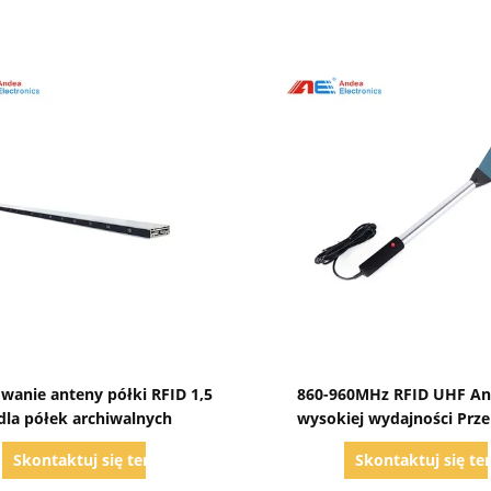
Pokaż szczegóły
Pokaż szczegóły
wanie anteny półki RFID 1,5
860-960MHz RFID UHF A
dla półek archiwalnych
wysokiej wydajności Prz
antenka przenośna do zarz
Skontaktuj się teraz
Skontaktuj się te
książkami i archiwa