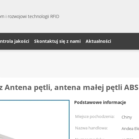
m i rozwojowi technologii RFID
ntrola jakości
Skontaktuj się z nami
Aktualności
 Antena pętli, antena małej pętli ABS
Podstawowe informacje
Miejsce pochodzenia:
Chiny
Nazwa handlowa:
Andea Ele