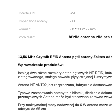
Interfejs RF:
SMA
Impedancja anteny:
50Ω
wymiar:
350 * 330 * 22 mm
hf rfid antenna
rfid pcb
Podkreślić:
,
13,56 MHz Czytnik RFID Antena pętli anteny Zakres od
Wprowadzenie produktów:
Istnieją dwa różne rozmiary anten pętlowych HF RFID, kt
zintegrowanego, stałego obwodu płyty strojonej i utrzymyw
Antena HF ANT02 jest rozproszona, fabrycznie dostosowa
Typowe zastosowania anteny to biblioteki, śledzenie dokum
przemysłowych.Antena może być stosowana zarówno wewnąt
Przy maksymalnej mocy nadawczej do 6 W antena może wspó
odczytu do 65 cm.