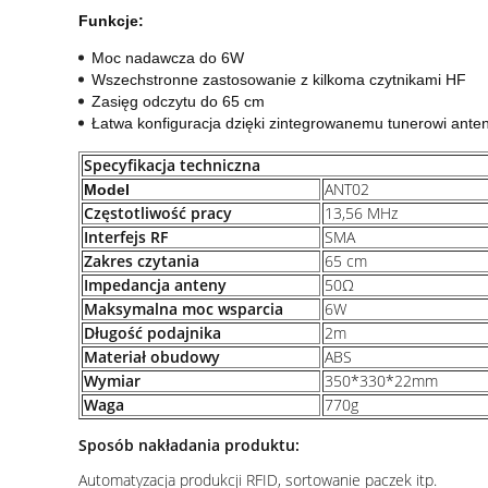
Funkcje:
Moc nadawcza do 6W
Wszechstronne zastosowanie z kilkoma czytnikami HF
Zasięg odczytu do 65 cm
Łatwa konfiguracja dzięki zintegrowanemu tunerowi ante
Specyfikacja techniczna
ANT02
Model
Częstotliwość pracy
13,56 MHz
Interfejs RF
SMA
Zakres czytania
65 cm
Impedancja anteny
50Ω
Maksymalna moc wsparcia
6W
Długość podajnika
2m
Materiał obudowy
ABS
Wymiar
350*330*22mm
Waga
770g
Sposób nakładania produktu:
Automatyzacja produkcji RFID, sortowanie paczek itp.