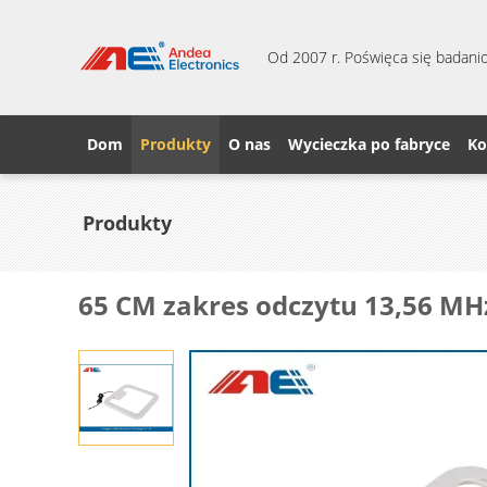
Od 2007 r. Poświęca się badanio
Dom
Produkty
O nas
Wycieczka po fabryce
Ko
Produkty
65 CM zakres odczytu 13,56 MHz