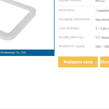
Numer modelu:
ANT02
Minimalne
1 kawałek
zamówienie:
Szczegóły pakowania:
Standardo
Czas dostawy:
3 ~ 5 dni
Zasady płatności:
T/T, West
Możliwość Supply:
500 ~ 100
Najlepsza cena
Skon