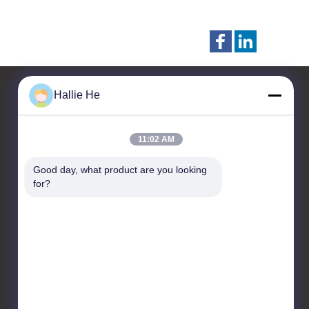
Hallie He
Skontaktuj się z nami
11:02 AM
Guangzhou Andea Electronics
Good day, what product are you looking 
Technology Co., Ltd.
for?
Pokój 1101, 1102, budynek
C2, nr 29, ulica Bishan,
dzielnica Huangpu,
Guangzhou, Guangdong,
Chiny.
86--18819378907
marketing@gzandea.com