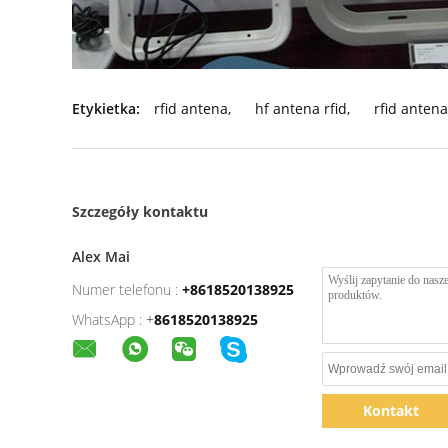
Etykietka:
rfid antena
,
hf antena rfid
,
rfid anten
Szczegóły kontaktu
Alex Mai
Numer telefonu :
+8618520138925
WhatsApp :
+
8618520138925
Kontakt