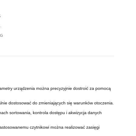
S
.
0G
rametry urządzenia można precyzyjnie dostroić za pomocą
nie dostosować do zmieniających się warunków otoczenia.
ach sortowania, kontrola dostępu i akwizycja danych
zastosowanemu czytnikowi można realizować zasięgi