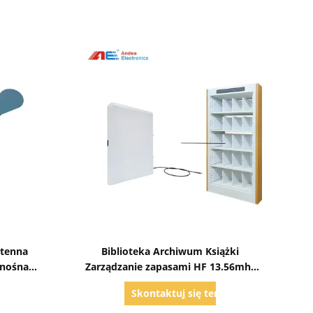
Pokaż szczegóły
ntenna
Biblioteka Archiwum Książki
enośna
Zarządzanie zapasami HF 13.56mhz
ądzania
RFID Reader Inteligentna półka z
raz
Skontaktuj się teraz
mi
książkami Antenna