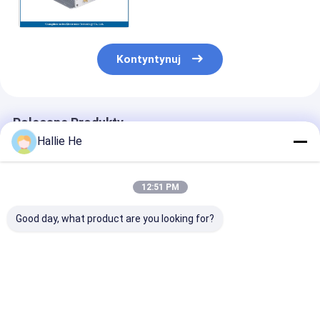
antenowymi Regulowana moc
RF
Kontyntynuj
Polecane Produkty
Hallie He
12:51 PM
Good day, what product are you looking for?
Standard niskiej
Czytnik RFID NFC
Nowy moduł
mocy RS232
13,56 MHz Moduł HF
czytnika kart
13.56Mhz 14443A
płytki PCBA do
inteligentnyc
Czytnik i pisarz RFID
modułu czytnika
USB RFID czyt
Czytnik kart
NFC
Najlepsza cena
Najlepsza cena
Najlepsza 
inteligentnych