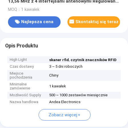
13,56 MHz z 4 interfejsami antenowymi Regulowana
moc RF
MOQ：1 kawałek
Najlepsza cena
Skontaktuj się teraz
Opis Produktu
High Light
,
skaner rfid
czytnik znaczników RFID
Czas dostawy
3 ~ 5 dni roboczych
Miejsce
Chiny
pochodzenia
Minimalne
1 kawałek
zamówienie
Możliwość Supply
500 ~ 1000 zestawów miesięcznie
Nazwa handlowa
Andea Electronics
Zobacz więcej