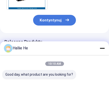
kanałami, jednym GPIO
Kontyntynuj
Polecane Produkty
Hallie He
10:10 AM
Good day, what product are you looking for?
Standard niskiej
Czytnik RFID NFC
Nowy moduł
mocy RS232
13,56 MHz Moduł HF
czytnika kart
13.56Mhz 14443A
płytki PCBA do
inteligentnyc
Czytnik i pisarz RFID
modułu czytnika
USB RFID czyt
Czytnik kart
NFC
Najlepsza cena
Najlepsza cena
Najlepsza 
inteligentnych