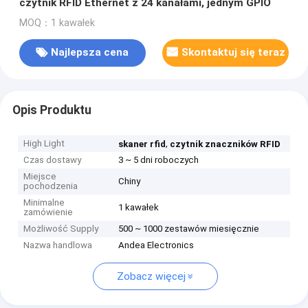
czytnik RFID Ethernet z 24 kanałami, jednym GPIO
MOQ：1 kawałek
Najlepsza cena
Skontaktuj się teraz
Opis Produktu
High Light
,
skaner rfid
czytnik znaczników RFID
Czas dostawy
3 ~ 5 dni roboczych
Miejsce
Chiny
pochodzenia
Minimalne
1 kawałek
zamówienie
Możliwość Supply
500 ~ 1000 zestawów miesięcznie
Nazwa handlowa
Andea Electronics
Zobacz więcej