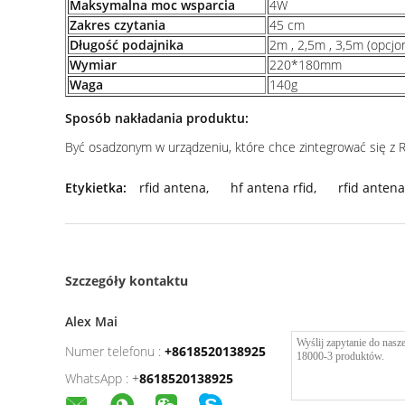
Maksymalna moc wsparcia
4W
Zakres czytania
45 cm
Długość podajnika
2m , 2,5m , 3,5m (opcjon
Wymiar
220*180mm
Waga
140g
Sposób nakładania produktu:
Być osadzonym w urządzeniu, które chce zintegrować się z R
Etykietka:
rfid antena
,
hf antena rfid
,
rfid anten
Szczegóły kontaktu
Alex Mai
Numer telefonu :
+8618520138925
WhatsApp :
+
8618520138925