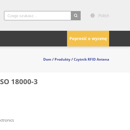
Polish
search
Poprosić o wycenę
Dom
/
Produkty
/
Czytnik RFID Antena
ISO 18000-3
ctronics