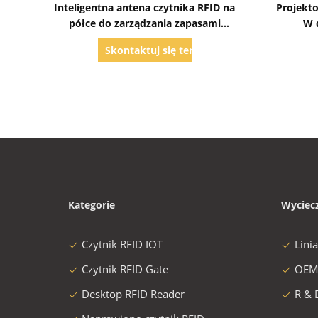
Inteligentna antena czytnika RFID na
Projekto
półce do zarządzania zapasami
W 
biblioteki
Skontaktuj się teraz
Kategorie
Wyciec
Czytnik RFID IOT
Lini
Czytnik RFID Gate
OEM
Desktop RFID Reader
R & 