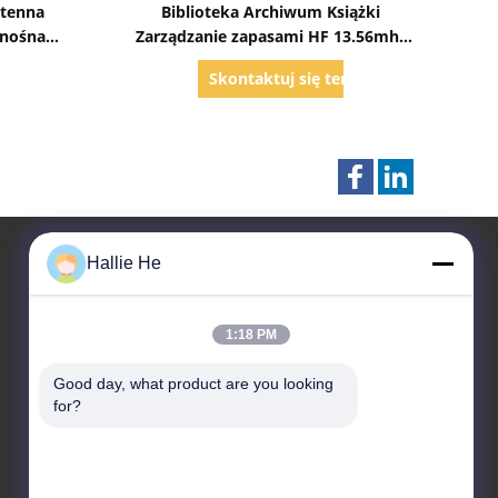
ntenna
Biblioteka Archiwum Książki
enośna
Zarządzanie zapasami HF 13.56mhz
ądzania
RFID Reader Inteligentna półka z
raz
Skontaktuj się teraz
mi
książkami Antenna
Hallie He
Skontaktuj się z nami
1:18 PM
Guangzhou Andea Electronics
Good day, what product are you looking 
Technology Co., Ltd.
for?
Pokój 1101, 1102, budynek
C2, nr 29, ulica Bishan,
dzielnica Huangpu,
Guangzhou, Guangdong,