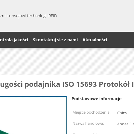
m i rozwojowi technologii RFID
ntrola jakości
Skontaktuj się z nami
Aktualności
ługości podajnika ISO 15693 Protokół 
Podstawowe informacje
Miejsce pochodzenia:
Chiny
Nazwa handlowa:
Andea Ele