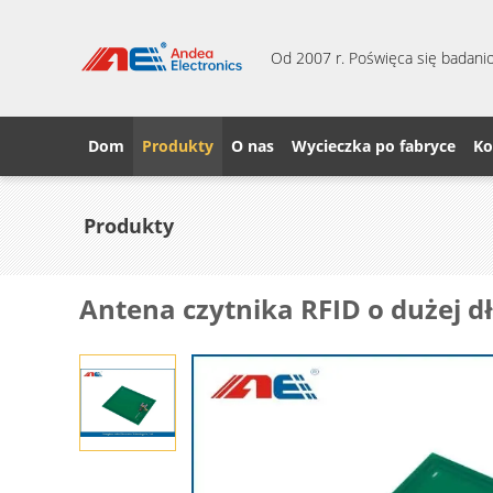
Od 2007 r. Poświęca się badanio
Dom
Produkty
O nas
Wycieczka po fabryce
Ko
Produkty
Antena czytnika RFID o dużej d