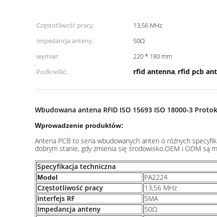
Częstotliwość pracy:
13,56 MHz
Impedancja anteny:
50Ω
wymiar:
220 * 180 mm
rfid antenna
rfid pcb an
Podkreślić:
,
Wbudowana antena RFID ISO 15693 ISO 18000-3 Protok
Wprowadzenie produktów:
Antena PCB to seria wbudowanych anten o różnych specyfik
dobrym stanie, gdy zmienia się środowisko.OEM i ODM są mi
Specyfikacja techniczna
PA2224
Model
Częstotliwość pracy
13,56 MHz
Interfejs RF
SMA
Impedancja anteny
50Ω