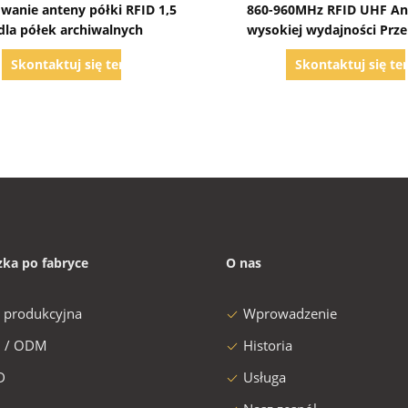
wanie anteny półki RFID 1,5
860-960MHz RFID UHF A
dla półek archiwalnych
wysokiej wydajności Prz
antenka przenośna do zarz
Skontaktuj się teraz
Skontaktuj się te
książkami i archiwa
zka po fabryce
O nas
a produkcyjna
Wprowadzenie
 / ODM
Historia
D
Usługa