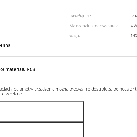
Interfejs RF:
SM
Maksymalna moc wsparcia:
4 W
waga:
140
tenna
ół materiału PCB
acjach, parametry urządzenia można precyzyjnie dostroić za pomocą zi
le widziane.