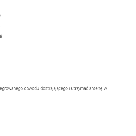
A
.
g
ntegrowanego obwodu dostrajającego i utrzymać antenę w