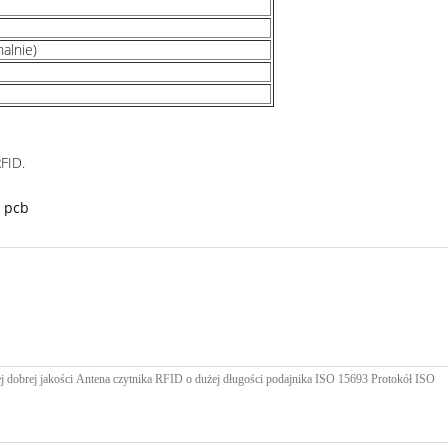
alnie)
FID.
a pcb