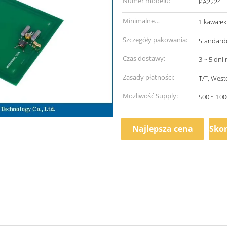
Numer modelu:
PA2224
Minimalne
1 kawałek
zamówienie:
Szczegóły pakowania:
Standardo
Czas dostawy:
3 ~ 5 dni
Zasady płatności:
T/T, West
Możliwość Supply:
500 ~ 100
Najlepsza cena
Skon