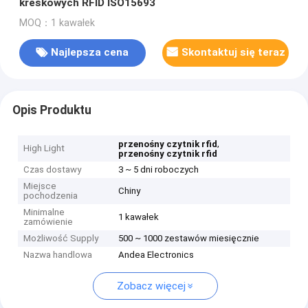
kreskowych RFID ISO15693
MOQ：1 kawałek
Najlepsza cena
Skontaktuj się teraz
Opis Produktu
,
przenośny czytnik rfid
High Light
przenośny czytnik rfid
Czas dostawy
3 ~ 5 dni roboczych
Miejsce
Chiny
pochodzenia
Minimalne
1 kawałek
zamówienie
Możliwość Supply
500 ~ 1000 zestawów miesięcznie
Nazwa handlowa
Andea Electronics
Zobacz więcej