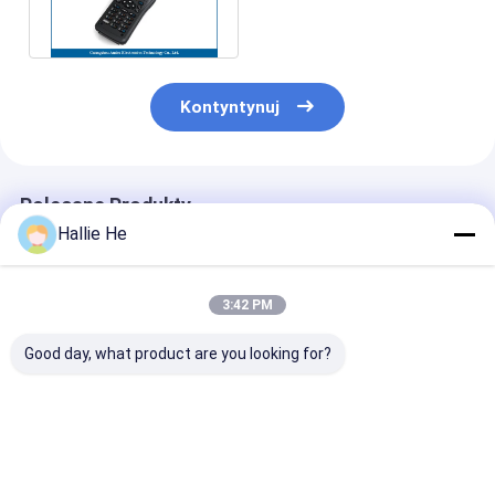
kodów kreskowych RFID
ISO15693
Kontyntynuj
Polecane Produkty
Hallie He
3:42 PM
Good day, what product are you looking for?
Zintegrowany
Ręczny terminal
UHF RFID PDA 
czytnik RFID
mobilny skaner
kodów kresko
Długodystansowy
Android NFC RFID
Robust Design
UHF RFID Reader
Barcode Android 9.0
Camera 6 Inch
Writer Android Multi
RFID Reader Pda
Screen IP67
Najlepsza cena
Najlepsza cena
Najlepsza 