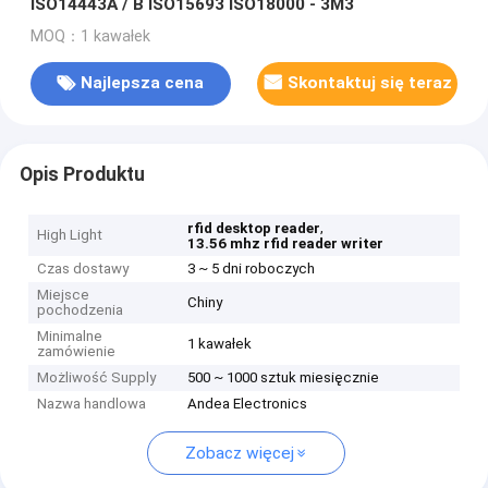
ISO14443A / B ISO15693 ISO18000 - 3M3
MOQ：1 kawałek
Najlepsza cena
Skontaktuj się teraz
Opis Produktu
,
rfid desktop reader
High Light
13.56 mhz rfid reader writer
Czas dostawy
3 ~ 5 dni roboczych
Miejsce
Chiny
pochodzenia
Minimalne
1 kawałek
zamówienie
Możliwość Supply
500 ~ 1000 sztuk miesięcznie
Nazwa handlowa
Andea Electronics
Zobacz więcej